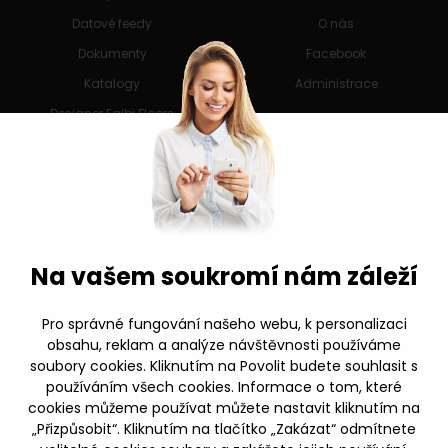
Datové feedy
O nás
Dokumenty
Facebook
Katalogy
Administrace
Designer Egibi Floors
Nastavení cookies
Obchodní podmínky
Mám zájem o spolupráci
Kariéra
Dopravní podmínky
Na vašem soukromí nám záleží
Eko-Kom
Reklamační řád
Etický kodex
Reklamační protokol (Word)
Pro správné fungování našeho webu, k personalizaci
obsahu, reklam a analýze návštěvnosti používáme
Certifikát spolehlivá firma
Reklamační protokol (PDF)
soubory cookies. Kliknutím na Povolit budete souhlasit s
používáním všech cookies. Informace o tom, které
cookies můžeme používat můžete nastavit kliknutím na
Facebook
„Přizpůsobit“. Kliknutím na tlačítko „Zakázat“ odmítnete