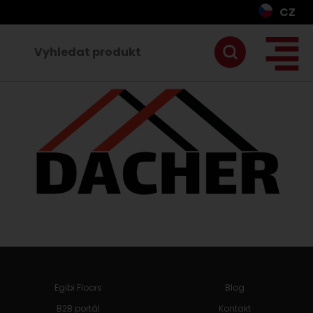
CZ
Egibi Floors
Blog
B2B portál
Kontakt