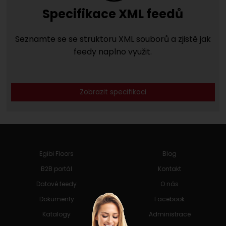
Specifikace XML feedů
Seznamte se se struktoru XML souborů a zjistě jak
feedy naplno využit.
Zobrazit specifikaci
Egibi Floors
Blog
B2B portál
Kontakt
Datové feedy
O nás
Dokumenty
Facebook
Katalogy
Administrace