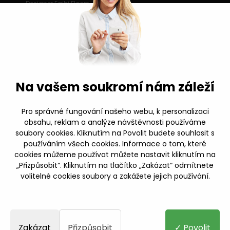
Designer Egibi Floors
Nastavení cookies
Obchodní podmínky
Mám zájem o spolupráci
Kariéra
Dopravní podmínky
Na vašem soukromí nám záleží
Eko-Kom
Reklamační řád
Etický kodex
Reklamační protokol (Word)
Pro správné fungování našeho webu, k personalizaci
Certifikát spolehlivá firma
obsahu, reklam a analýze návštěvnosti používáme
Reklamační protokol (PDF)
soubory cookies. Kliknutím na Povolit budete souhlasit s
používáním všech cookies. Informace o tom, které
cookies můžeme používat můžete nastavit kliknutím na
Facebook
„Přizpůsobit“. Kliknutím na tlačítko „Zakázat“ odmítnete
volitelné cookies soubory a zakážete jejich používání.
Instagram
© 2026 EGIBI s.r.o.
Youtube
Projekt "Snížení energetické náročnosti budovy fa EGIBI s.r.o." je
spolufinancován Evropskou unií.
Zakázat
Přizpůsobit
✓ Povolit