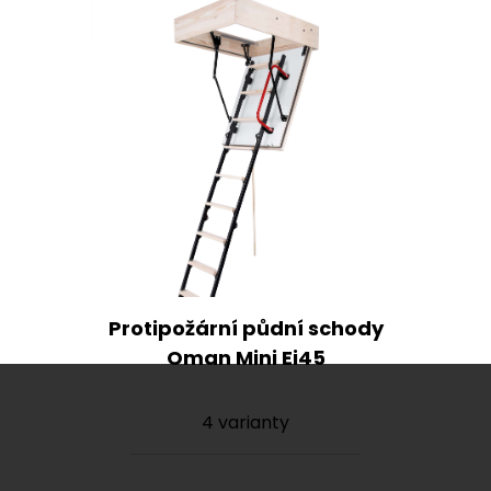
Protipožární půdní schody
Oman Mini Ei45
4 varianty