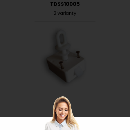
TDSS10005
2 varianty
Zámek Click